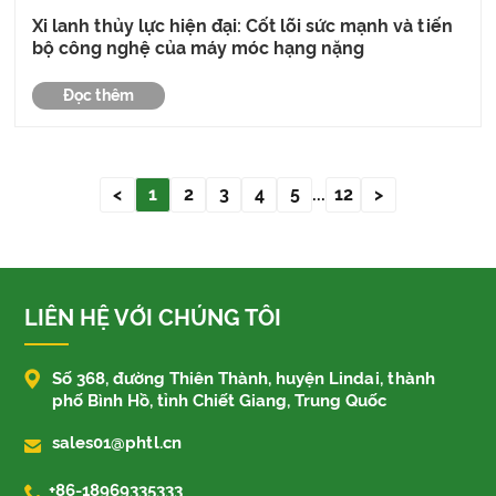
Xi lanh thủy lực hiện đại: Cốt lõi sức mạnh và tiến
bộ công nghệ của máy móc hạng nặng
Đọc thêm
<
1
2
3
4
5
...
12
>
LIÊN HỆ VỚI CHÚNG TÔI

Số 368, đường Thiên Thành, huyện Lindai, thành
phố Bình Hồ, tỉnh Chiết Giang, Trung Quốc

sales01@phtl.cn

+86-18969335333